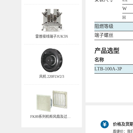
W
H
阻燃等级
端子螺丝
雷普接线端子JUK5N
产品选型
名称
LTB-100A-3P
风机 220FLW2/3
FK89系列机柜风扇及过滤器 FK8926
价格及货
盾捷价：我