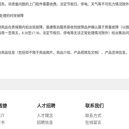
服务。非质量问题的上门取件需要收费。法定节假日、停电、天气等不可抗力情况除外
障处理的时效保障
捷商品在质保期内如出现故障，盾捷售后服务部收到故障品并确认属于质量故障（以国
周一至周五，8:30至17:30，法定节假日、停电等无法正常处理情况除外）给出售后
有商品信息（包括但不限于商品图片、商品介绍、产品视频及文档）、产品咨询信息，
盾捷
人才招聘
联系我们
简介
人才理念
联系方式
证书
招聘信息
在线留言