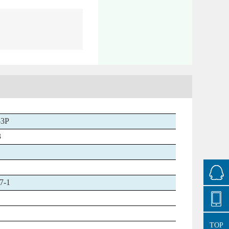
-3P
3
7-1
TOP