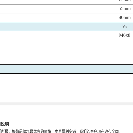
55mm
40mm
V
0
M6x8
期说明
们所报价格都是给您最优惠的价格，本着薄利多销，我们的客户现在遍布全国。