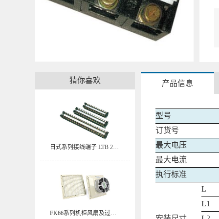
猜你喜欢
产品信息
型号
订货号
最大电压
日式系列接线端子 LTB 20A-12P/15P/20P
最大电流
执行标准
L
L1
FK66系列机柜风扇及过滤器 FK6625
安装尺寸
L2