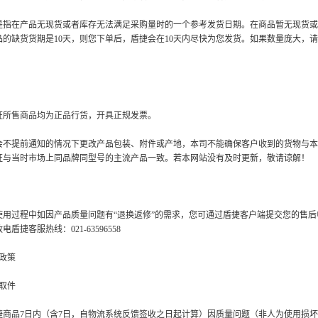
是指在产品无现货或者库存无法满足采购量时的一个参考发货日期。在商品暂无现货或
品的缺货货期是10天，则您下单后，盾捷会在10天内尽快为您发货。如果数量庞大，
证所售商品均为正品行货，开具正规发票。
会不提前通知的情况下更改产品包装、附件或产地，本司不能确保客户收到的货物与本
证与当时市场上同品牌同型号的主流产品一致。若本网站没有及时更新，敬请谅解！
使用过程中如因产品质量问题有“退换返修”的需求，您可通过盾捷客户端提交您的售
盾捷客服热线：021-63596558
政策
取件
捷商品7日内（含7日，自物流系统反馈签收之日起计算）因质量问题（非人为使用损