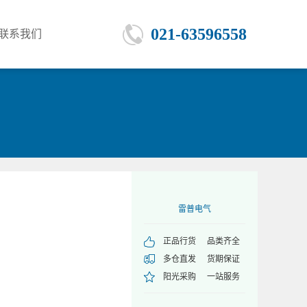
021-63596558
联系我们
雷普电气
正品行货
品类齐全
多仓直发
货期保证
阳光采购
一站服务