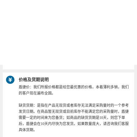
手
产品选型
订货
端子附件
名称
号
2P
重量
3P
导轨
价格及货期说明
盾捷价：我们所报价格都是给您最优惠的价格，本着薄利多销，我们
的客户现在遍布全国。
缺货货期：是指在产品无现货或者库存无法满足采购量时的一个参考
发货日期。在商品暂无现货或目前库存不能满足您的采购量时，盾捷
需要一定的时间来为您备货；如商品的缺货货期是10天，则您下单
后，盾捷会在10天内尽快为您发货。如果数量庞大，请咨询我们客服
具体货期。