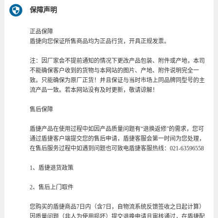
保障声明
正品保障
盾捷向您保证所售商品均为正品行货，开具正规发票。
注：因厂家会不提前通知的情况下更改产品包装、附件或产地，本司
不能确保客户收到的货物与本网站的图片、产地、附件说明完全一
致。只能确保为原厂正货！并且保证与当时市场上同品牌同型号的主
流产品一致。若本网站没有及时更新，敬请谅解！
售后保障
盾捷产品在使用过程中如因产品质量问题有“退换返修”的需求，您可
通过盾捷客户端提交您的售后申请，盾捷客服会第一时间为您处理，
在售后服务过程中如遇到问题也可致电盾捷客服热线：021-63596558
1、盾捷退货政策
2、售后上门取件
您购买的盾捷商品7日内（含7日，自物流系统反馈签收之日起计算）
因质量问题（非人为使用损坏）提交退换申请且审核通过，在盾捷配