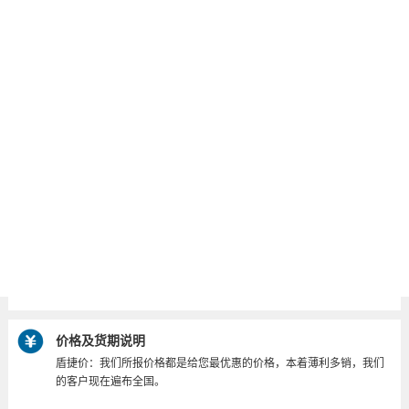
吸动延时
返回滞后
最高动作频率
测试耐压
机械寿命
电气寿命
储存温度
工作温度
环境湿度
价格及货期说明
盾捷价：我们所报价格都是给您最优惠的价格，本着薄利多销，我们
的客户现在遍布全国。