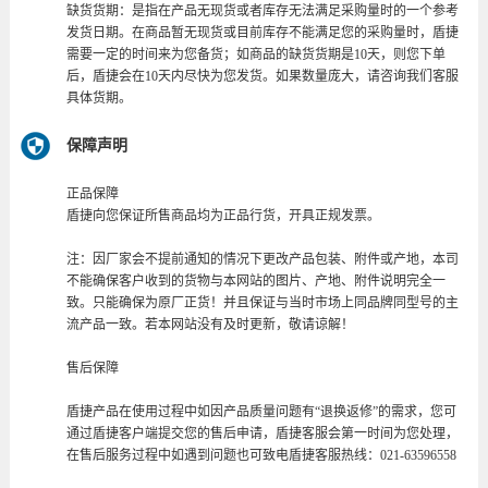
缺货货期：是指在产品无现货或者库存无法满足采购量时的一个参考
发货日期。在商品暂无现货或目前库存不能满足您的采购量时，盾捷
需要一定的时间来为您备货；如商品的缺货货期是10天，则您下单
后，盾捷会在10天内尽快为您发货。如果数量庞大，请咨询我们客服
具体货期。
保障声明
正品保障
盾捷向您保证所售商品均为正品行货，开具正规发票。
注：因厂家会不提前通知的情况下更改产品包装、附件或产地，本司
不能确保客户收到的货物与本网站的图片、产地、附件说明完全一
致。只能确保为原厂正货！并且保证与当时市场上同品牌同型号的主
流产品一致。若本网站没有及时更新，敬请谅解！
售后保障
盾捷产品在使用过程中如因产品质量问题有“退换返修”的需求，您可
通过盾捷客户端提交您的售后申请，盾捷客服会第一时间为您处理，
在售后服务过程中如遇到问题也可致电盾捷客服热线：021-63596558