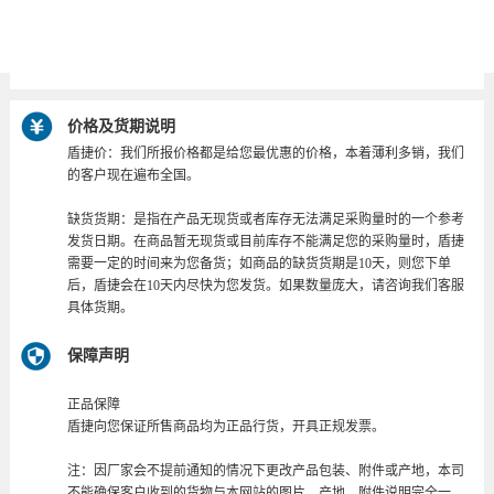
NS 35/7.5
1016.002
导轨
NS 35/15
1016.003
价格及货期说明
盾捷价：我们所报价格都是给您最优惠的价格，本着薄利多销，我们
的客户现在遍布全国。
缺货货期：是指在产品无现货或者库存无法满足采购量时的一个参考
发货日期。在商品暂无现货或目前库存不能满足您的采购量时，盾捷
需要一定的时间来为您备货；如商品的缺货货期是10天，则您下单
后，盾捷会在10天内尽快为您发货。如果数量庞大，请咨询我们客服
具体货期。
保障声明
正品保障
盾捷向您保证所售商品均为正品行货，开具正规发票。
注：因厂家会不提前通知的情况下更改产品包装、附件或产地，本司
不能确保客户收到的货物与本网站的图片、产地、附件说明完全一