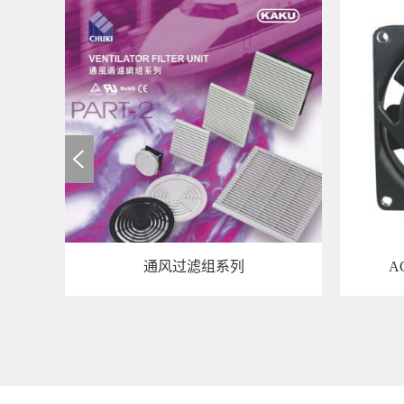
0
通风过滤组系列
AC