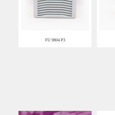
FU 9804 P3
查看详情
查看详