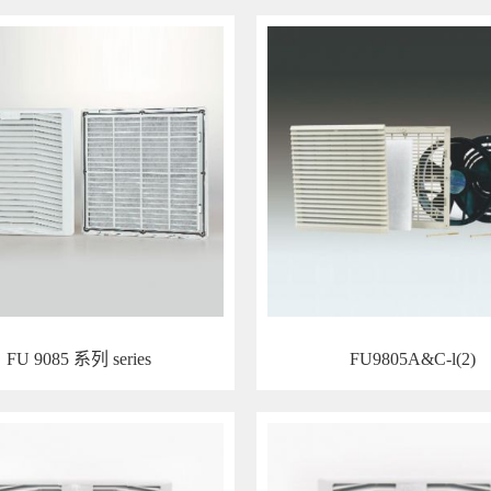
FU 9085 系列 series
FU9805A&C-l(2)
情
查看详情