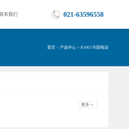
021-63596558
联系我们
首页
>
产品中心
>
KAKU卡固电设
更多