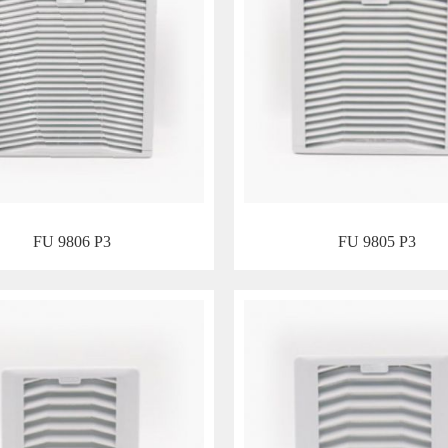
FU 9806 P3
FU 9805 P3
情
查看详情