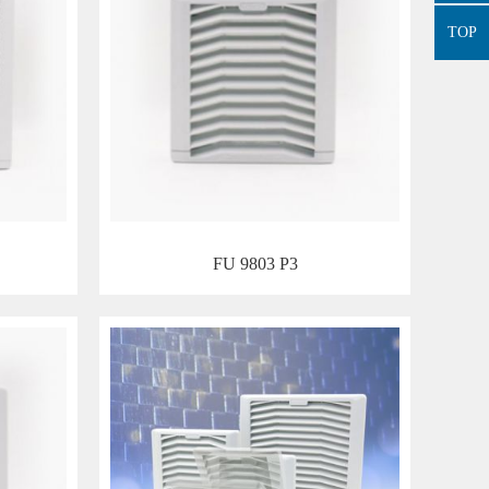
TOP
FU 9803 P3
查看详情