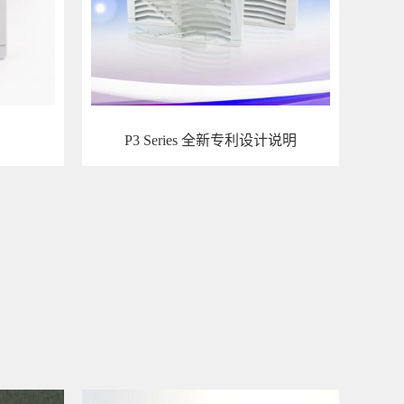
P3 Series 全新专利设计说明
查看详情