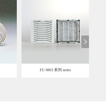
FU 9803 系列 series