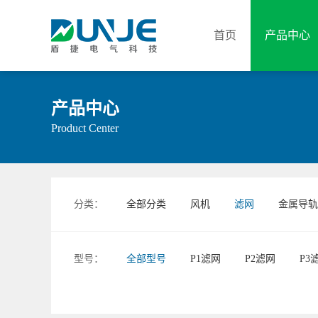
首页
产品中心
产品中心
Product Center
分类：
全部分类
风机
滤网
金属导轨
型号：
全部型号
P1滤网
P2滤网
P3